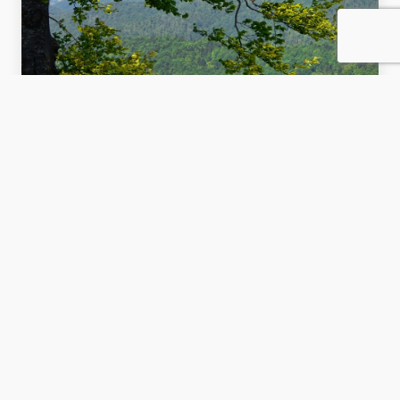
Beskid Sądecki
Wizyta w Beskidzie Sądeckim to okazja poznania
pięknego uzdrowiska Krynicy wraz jego licznymi
atrakcjami. Jedną z najnowszych jest ścieżka w
koronach drzew, dająca niezwykłe doznania. Moc
adrenaliny zapewni spływ pontonami malowniczym i
krętym Popradem.
ilość dni:
4
od
960
zł/os