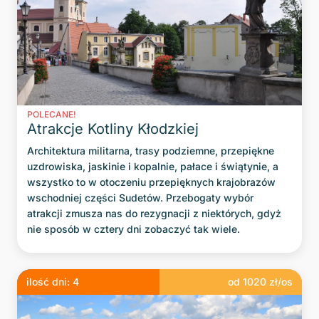
POLECANE!
Atrakcje Kotliny Kłodzkiej
Architektura militarna, trasy podziemne, przepiękne
uzdrowiska, jaskinie i kopalnie, pałace i świątynie, a
wszystko to w otoczeniu przepięknych krajobrazów
wschodniej części Sudetów. Przebogaty wybór
atrakcji zmusza nas do rezygnacji z niektórych, gdyż
nie sposób w cztery dni zobaczyć tak wiele.
ilość dni:
4
od
1020
zł/os