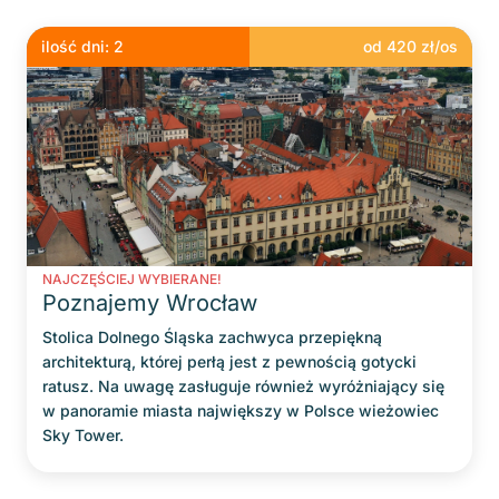
ilość dni:
2
od
420
zł/os
NAJCZĘŚCIEJ WYBIERANE!
Poznajemy Wrocław
Stolica Dolnego Śląska zachwyca przepiękną
architekturą, której perłą jest z pewnością gotycki
ratusz. Na uwagę zasługuje również wyróżniający się
w panoramie miasta największy w Polsce wieżowiec
Sky Tower.