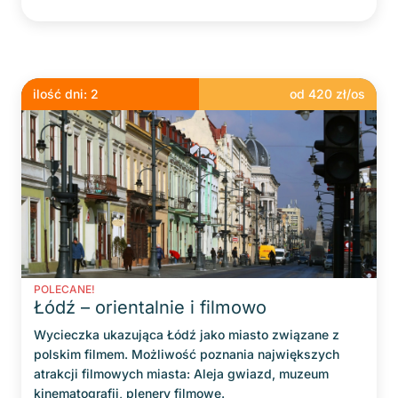
ilość dni:
2
od
420
zł/os
POLECANE!
Łódź – orientalnie i filmowo
Wycieczka ukazująca Łódź jako miasto związane z
polskim filmem. Możliwość poznania największych
atrakcji filmowych miasta: Aleja gwiazd, muzeum
kinematografii, plenery filmowe.