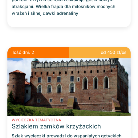
atrakcjami. Wielka frajda dla miłośników mocnych
wrażeń i silnej dawki adrenaliny
ilość dni:
2
od
450
zł/os
WYCIECZKA TEMATYCZNA
Szlakiem zamków krzyżackich
Szlak wycieczki prowadzi do wspaniałych gotyckich