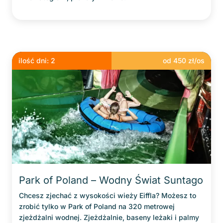
ilość dni:
2
od
450
zł/os
Park of Poland – Wodny Świat Suntago
Chcesz zjechać z wysokości wieży Eiffla? Możesz to
zrobić tylko w Park of Poland na 320 metrowej
zjeżdżalni wodnej. Zjeżdżalnie, baseny leżaki i palmy