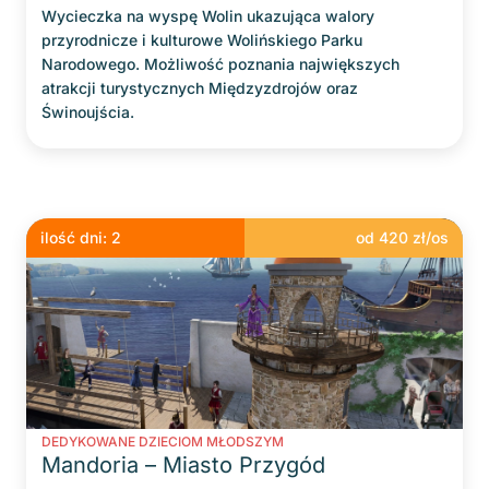
Wycieczka na wyspę Wolin ukazująca walory
przyrodnicze i kulturowe Wolińskiego Parku
Narodowego. Możliwość poznania największych
atrakcji turystycznych Międzyzdrojów oraz
Świnoujścia.
ilość dni:
2
od
420
zł/os
DEDYKOWANE DZIECIOM MŁODSZYM
Mandoria – Miasto Przygód