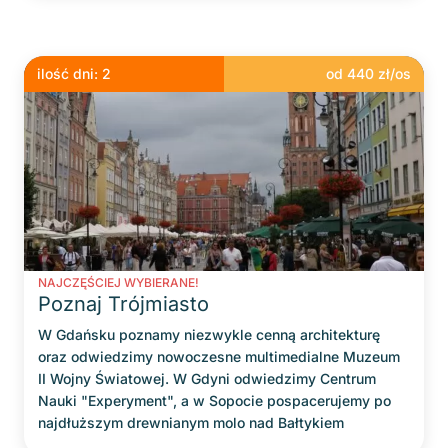
ilość dni:
2
od
440
zł/os
NAJCZĘŚCIEJ WYBIERANE!
Poznaj Trójmiasto
W Gdańsku poznamy niezwykle cenną architekturę
oraz odwiedzimy nowoczesne multimedialne Muzeum
II Wojny Światowej. W Gdyni odwiedzimy Centrum
Nauki "Experyment", a w Sopocie pospacerujemy po
najdłuższym drewnianym molo nad Bałtykiem