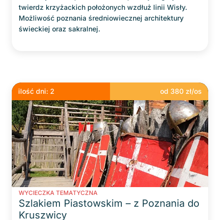
twierdz krzyżackich położonych wzdłuż linii Wisły.
Możliwość poznania średniowiecznej architektury
świeckiej oraz sakralnej.
ilość dni:
2
od
380
zł/os
WYCIECZKA TEMATYCZNA
Szlakiem Piastowskim – z Poznania do
Kruszwicy