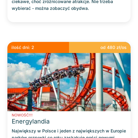
ciekawe, choć zróżnicowane atrakcje. Nie trzeba
wybierać - można zobaczyć obydwa.
ilość dni:
2
od
480
zł/os
NOWOŚĆ!!!
Energylandia
Największy w Polsce i jeden z największych w Europie
parków rozrywki co roku zaskakuje gości nowymi