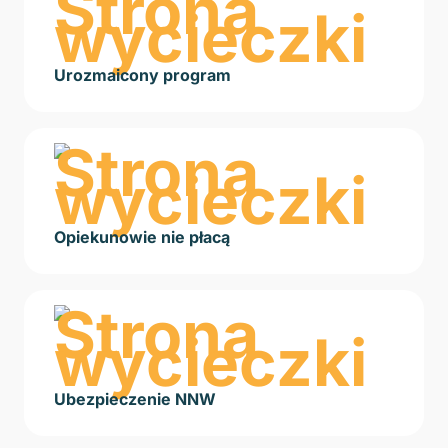
Urozmaicony program
Opiekunowie nie płacą
Ubezpieczenie NNW