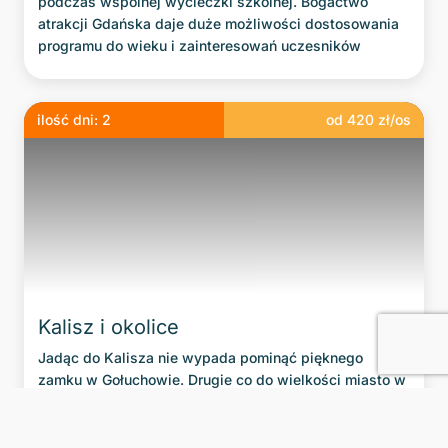
podczas wspólnej wycieczki szkolnej. Bogactwo
atrakcji Gdańska daje duże możliwości dostosowania
programu do wieku i zainteresowań uczesników
ilość dni:
2
od
420
zł/os
Kalisz i okolice
Jadąc do Kalisza nie wypada pominąć pięknego
zamku w Gołuchowie. Drugie co do wielkości miasto w
Wielkopolsce to miasto literatów: Asnyka,
Konopnickiej i Dąbrowskiej. Warto zajrzeć do
sanktuarium św. Józefa, który jest patronem tego