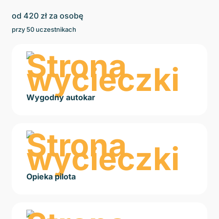
od
420
zł za osobę
przy
50
uczestnikach
Wygodny autokar
Opieka pilota