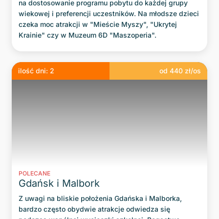
na dostosowanie programu pobytu do każdej grupy
wiekowej i preferencji uczestników. Na młodsze dzieci
czeka moc atrakcji w "Mieście Myszy", "Ukrytej
Krainie" czy w Muzeum 6D "Maszoperia".
ilość dni:
2
od
440
zł/os
POLECANE
Gdańsk i Malbork
Z uwagi na bliskie położenia Gdańska i Malborka,
bardzo często obydwie atrakcje odwiedza się