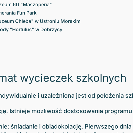
eum 6D "Maszoperia"
erania Fun Park
zeum Chleba" w Ustroniu Morskim
ody "Hortulus" w Dobrzycy
mat wycieczek szkolnych
dywidualnie i uzależniona jest od położenia sz
ję. Istnieje możliwość dostosowania programu 
: śniadanie i obiadokolację. Pierwszego dnia p