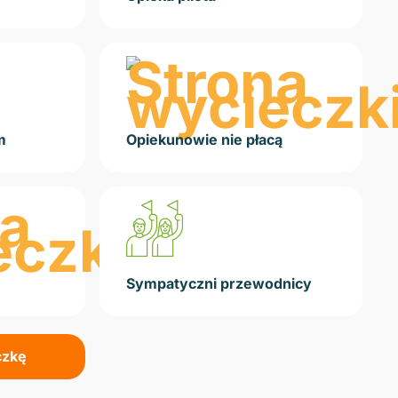
m
Opiekunowie nie płacą
Sympatyczni przewodnicy
czkę