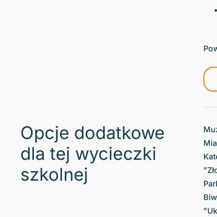
Pow
Opcje dodatkowe
Muz
Mia
dla tej wycieczki
Kat
szkolnej
"Zł
Par
Biw
"Uk