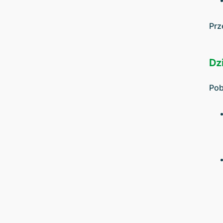
Prz
Dzi
Pob