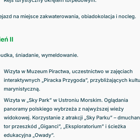
Rejs turystyczny okrętem torpedowym.
ejazd na miejsce zakwaterowania, obiadokolacja i nocleg.
eń II
udka, śniadanie, wymeldowanie.
Wizyta w Muzeum Piractwa, uczestnictwo w zajęciach
interaktywnych „Piracka Przygoda”, przybliżających kult
marynistyczną.
Wizyta w „Sky Park” w Ustroniu Morskim. Oglądania
panoramy polskiego wybrzeża z najwyższej wieży
widokowej. Korzystanie z atrakcji „Sky Parku” – dmucha
tor przeszkód „Giganci”, „Eksploratorium” i ścieżka
edukacyjna „Owady”.