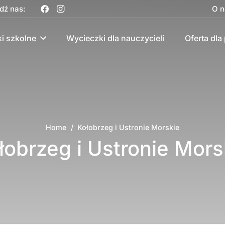
dź nas:
O n
i szkolne
Wycieczki dla nauczycieli
Oferta dla 
Home
/
Kołobrzeg i Ustronie Morskie
łobrzeg i Ustronie Mors