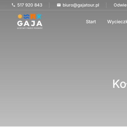
517 920 843
|
biuro@gajatour.pl
|
Odwie
phone
mail
Start
Wycieczk
Ko