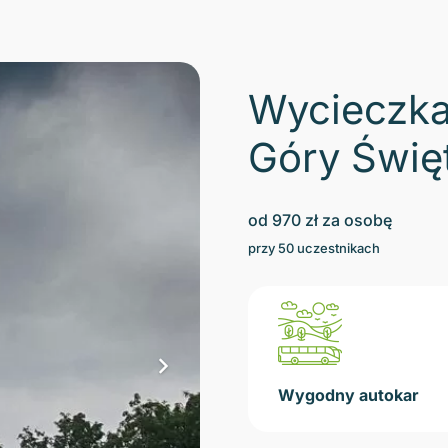
Wycieczka
Góry Świę
od
970
zł za osobę
przy
50
uczestnikach
Wygodny autokar