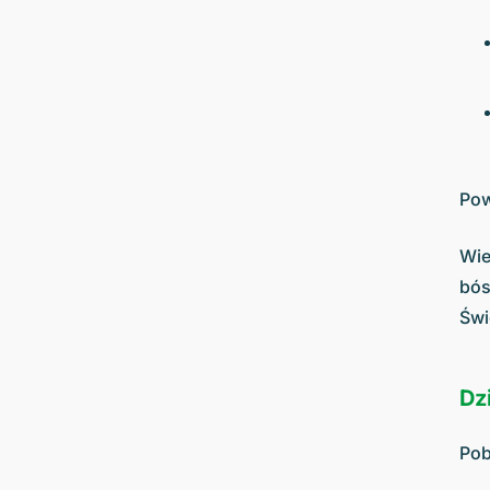
Pow
Wie
bós
Świ
Dz
Pob