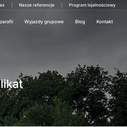
as
|
Nasze referencje
|
Program lojalnościowy
parafii
Wyjazdy grupowe
Blog
Kontakt
ikat