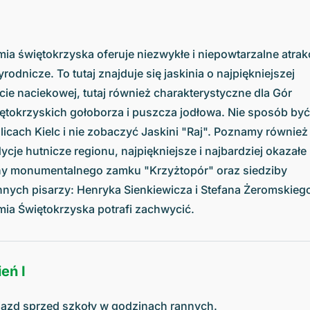
mia świętokrzyska oferuje niezwykłe i niepowtarzalne atrak
yrodnicze. To tutaj znajduje się jaskinia o najpiękniejszej
cie naciekowej, tutaj również charakterystyczne dla Gór
ętokrzyskich gołoborza i puszcza jodłowa. Nie sposób by
licach Kielc i nie zobaczyć Jaskini "Raj". Poznamy również
dycje hutnicze regionu, najpiękniejsze i najbardziej okazałe
ny monumentalnego zamku "Krzyżtopór" oraz siedziby
nnych pisarzy: Henryka Sienkiewicza i Stefana Żeromskieg
mia Świętokrzyska potrafi zachwycić.
eń I
azd sprzed szkoły w godzinach rannych.