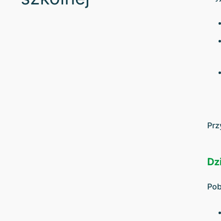
Prz
Dzi
Pob