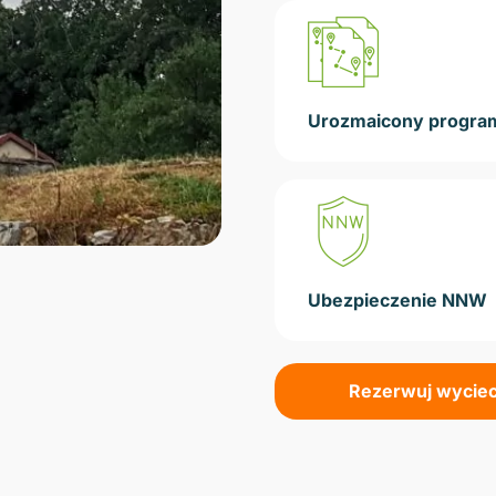
Urozmaicony progra
Ubezpieczenie NNW
Rezerwuj wycie