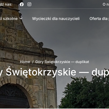
dź nas:
O n
i szkolne
Wycieczki dla nauczycieli
Oferta dla 
Home
/
Góry Świętokrzyskie — duplikat
y Świętokrzyskie — dupl