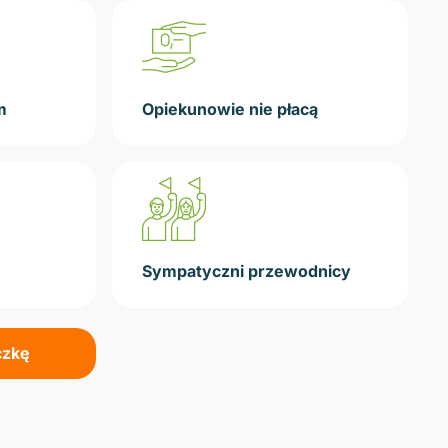
m
Opiekunowie nie płacą
Sympatyczni przewodnicy
czkę