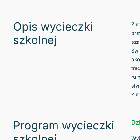
Opis wycieczki
Zie
prz
szkolnej
sza
Świ
oko
tra
rui
sły
Zie
Program wycieczki
Dzi
szkolnej
Wyj