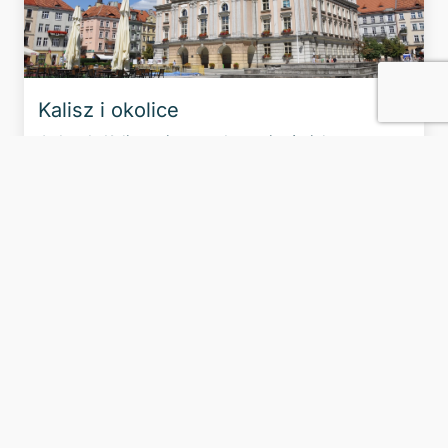
Kalisz i okolice
Jadąc do Kalisza nie wypada pominąć pięknego
zamku w Gołuchowie. Drugie co do wielkości miasto w
Wielkopolsce to miasto literatów: Asnyka,
Konopnickiej i Dąbrowskiej. Warto zajrzeć do
sanktuarium św. Józefa, który jest patronem tego
grodu.
ilość dni:
2
od
410
zł/os