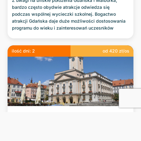
Z uwagi na bliskie położenia Gdańska i Malborka,
bardzo często obydwie atrakcje odwiedza się
podczas wspólnej wycieczki szkolnej. Bogactwo
atrakcji Gdańska daje duże możliwości dostosowania
programu do wieku i zainteresowań uczesników
ilość dni:
2
od
420
zł/os
Kalisz i okolice
Jadąc do Kalisza nie wypada pominąć pięknego
zamku w Gołuchowie. Drugie co do wielkości miasto w
Wielkopolsce to miasto literatów: Asnyka,