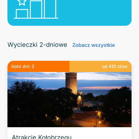
Wycieczki 2-dniowe
Zobacz wszystkie
ilość dni:
2
od
410
zł/os
Atrakcje Kołobrzegu