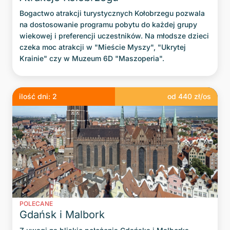
Bogactwo atrakcji turystycznych Kołobrzegu pozwala
na dostosowanie programu pobytu do każdej grupy
wiekowej i preferencji uczestników. Na młodsze dzieci
czeka moc atrakcji w "Mieście Myszy", "Ukrytej
Krainie" czy w Muzeum 6D "Maszoperia".
ilość dni:
2
od
440
zł/os
POLECANE
Gdańsk i Malbork